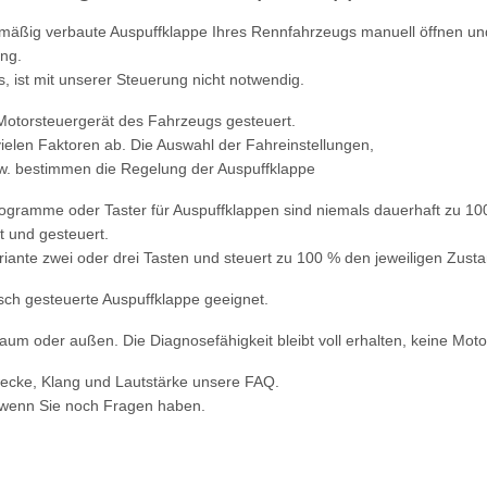
nmäßig verbaute Auspuffklappe Ihres Rennfahrzeugs manuell öffnen un
ung.
, ist mit unserer Steuerung nicht notwendig.
Motorsteuergerät des Fahrzeugs gesteuert.
ielen Faktoren ab. Die Auswahl der Fahreinstellungen,
w. bestimmen die Regelung der Auspuffklappe
rogramme oder Taster für Auspuffklappen sind niemals dauerhaft zu 10
 und gesteuert.
riante zwei oder drei Tasten und steuert zu 100 % den jeweiligen Zusta
isch gesteuerte Auspuffklappe geeignet.
um oder außen. Die Diagnosefähigkeit bleibt voll erhalten, keine Motor
wecke, Klang und Lautstärke unsere FAQ.
 wenn Sie noch Fragen haben.