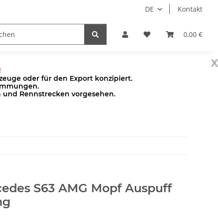
DE
Kontakt
Pumpen
Zubehör
0,00 €
x
!
euge oder für den Export konzipiert.
stimmungen.
en und Rennstrecken vorgesehen.
cedes S63 AMG Mopf Auspuff
ng