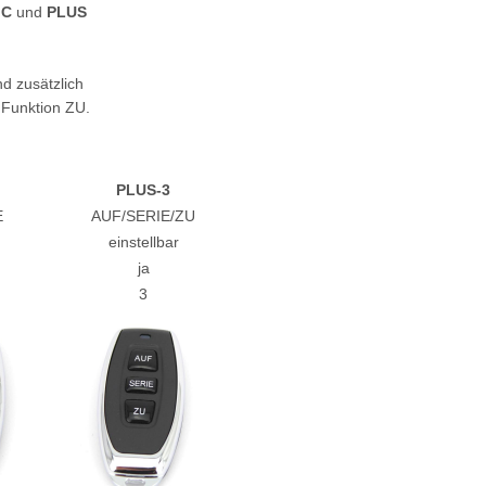
IC
und
PLUS
d zusätzlich
 Funktion ZU.
PLUS-3
E
AUF/SERIE/ZU
einstellbar
ja
3