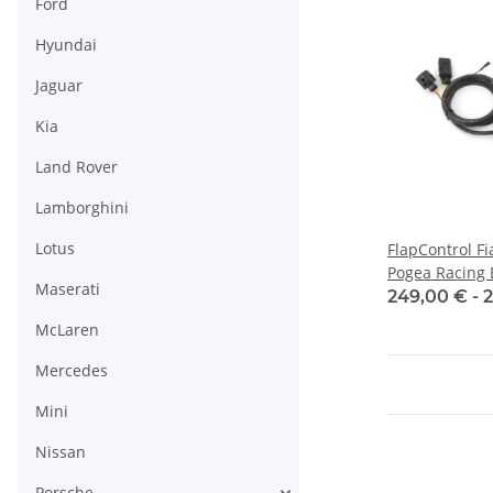
Ford
Hyundai
Jaguar
Kia
Land Rover
Lamborghini
Lotus
FlapControl Fi
Pogea Racing 
Maserati
Klappensteue
249,00 € -
McLaren
Mercedes
Mini
Nissan
Porsche