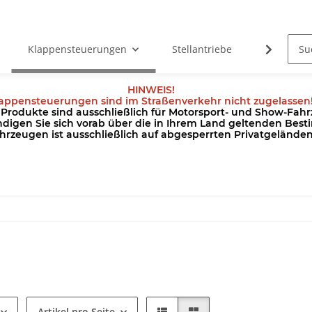
Klappensteuerungen
Stellantriebe
Kabel
HINWEIS!
appensteuerungen sind im Straßenverkehr nicht zugelassen
odukte sind ausschließlich für Motorsport- und Show-Fahrz
ndigen Sie sich vorab über die in Ihrem Land geltenden Be
hrzeugen ist ausschließlich auf abgesperrten Privatgeländ
Artikel pro Seite