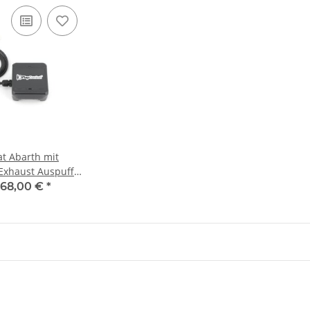
at Abarth mit
Exhaust Auspuff
rung
268,00 €
*