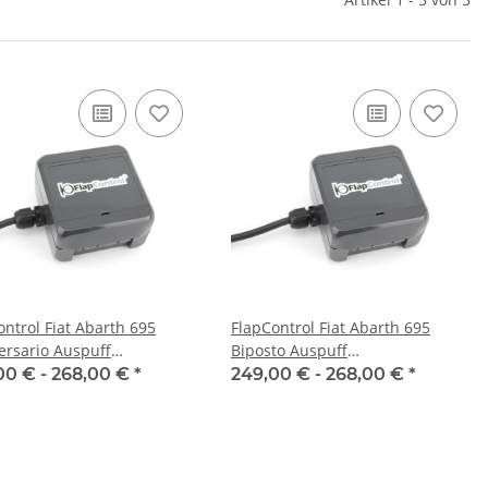
ontrol Fiat Abarth 695
FlapControl Fiat Abarth 695
ersario Auspuff
Biposto Auspuff
ensteuerung
Klappensteuerung
00 € -
268,00 €
*
249,00 € -
268,00 €
*