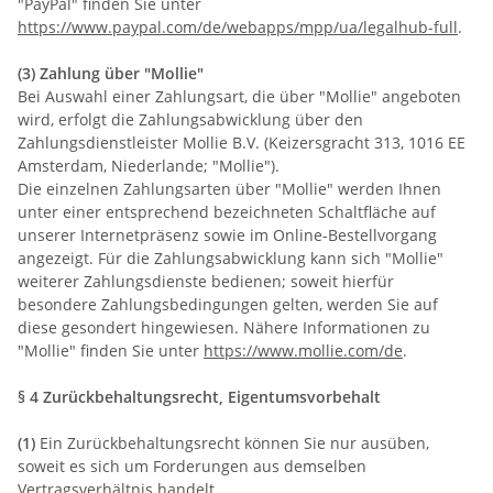
"PayPal" finden Sie unter
https://www.paypal.com/de/webapps/mpp/ua/legalhub-full
.
(3) Zahlung über "Mollie"
Bei Auswahl einer Zahlungsart, die über "Mollie" angeboten
wird, erfolgt die Zahlungsabwicklung über den
Zahlungsdienstleister Mollie B.V. (Keizersgracht 313, 1016 EE
Amsterdam, Niederlande; "Mollie").
Die einzelnen Zahlungsarten über "Mollie" werden Ihnen
unter einer entsprechend bezeichneten Schaltfläche auf
unserer Internetpräsenz sowie im Online-Bestellvorgang
angezeigt. Für die Zahlungsabwicklung kann sich "Mollie"
weiterer Zahlungsdienste bedienen; soweit hierfür
besondere Zahlungsbedingungen gelten, werden Sie auf
diese gesondert hingewiesen. Nähere Informationen zu
"Mollie" finden Sie unter
https://www.mollie.com/de
.
§ 4 Zurückbehaltungsrecht
, Eigentumsvorbehalt
(1)
Ein Zurückbehaltungsrecht können Sie nur ausüben,
soweit es sich um Forderungen aus demselben
Vertragsverhältnis handelt.