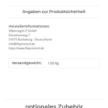
Angaben zur Produktsicherheit
Herstellerinformationen:
Silbernagel-IT GmbH
Domänenweg 7
31675 Bückeburg - Deutschland
info@flapcontrol.de
https://www.flapcontrol.de
Produkteigenschaft
Wert
Versandgewicht:
1,00 kg
optionales Zubehör