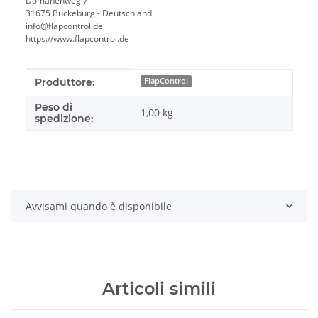
Domänenweg 7
31675 Bückeburg - Deutschland
info@flapcontrol.de
https://www.flapcontrol.de
#productDetails.itemInformation#
#productDetails.itemValue#
Produttore:
FlapControl
Peso di
1,00 kg
spedizione:
Avvisami quando è disponibile
Articoli simili