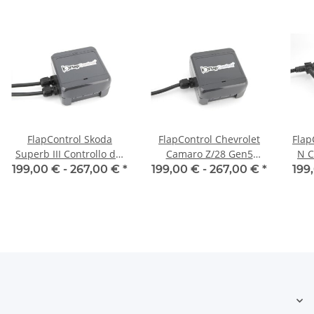
FlapControl Skoda
FlapControl Chevrolet
Flap
Superb III Controllo dei
Camaro Z/28 Gen5
N C
flap di scarico
Controllo dei flap di
199,00 € -
267,00 €
*
199,00 € -
267,00 €
*
199
scarico