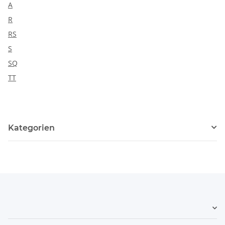
A
R
RS
S
SQ
TT
Kategorien