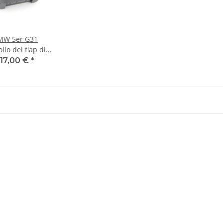
BMW 5er G31
llo dei flap di
17,00 €
*