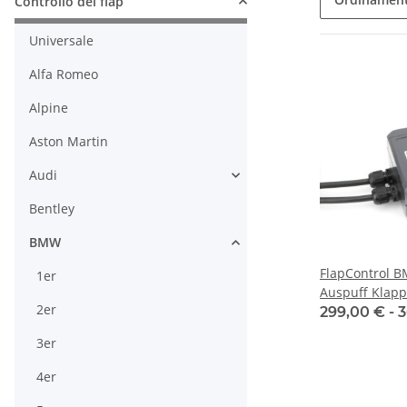
Controllo dei flap
Universale
Alfa Romeo
Alpine
Aston Martin
Audi
Bentley
BMW
FlapControl 
1er
Auspuff Klap
2er
299,00 € -
3
3er
4er