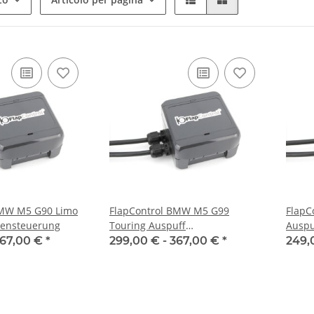
BMW M5 G90 Limo
FlapControl BMW M5 G99
FlapC
pensteuerung
Touring Auspuff
Auspu
Klappensteuerung
67,00 €
*
299,00 € -
367,00 €
*
249,