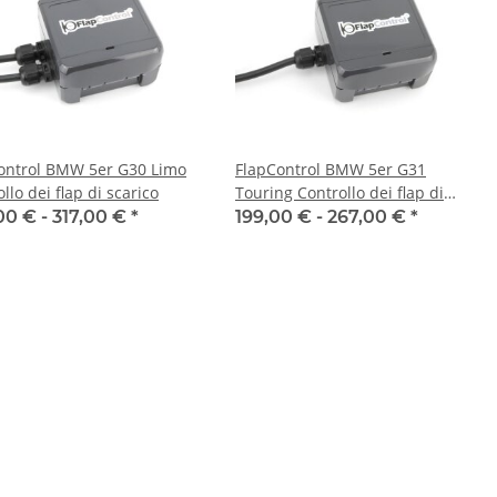
ontrol BMW 5er G30 Limo
FlapControl BMW 5er G31
llo dei flap di scarico
Touring Controllo dei flap di
scarico
00 € -
317,00 €
*
199,00 € -
267,00 €
*