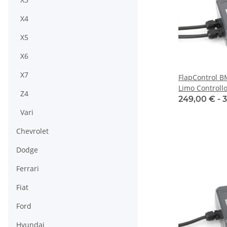
X4
X5
X6
X7
FlapControl 
Limo Controllo
Z4
249,00 € -
3
Vari
Chevrolet
Dodge
Ferrari
Fiat
Ford
Hyundai