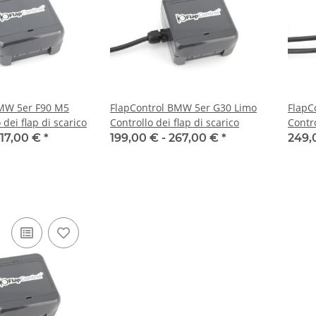
BMW 5er F90 M5
FlapControl BMW 5er G30 Limo
FlapC
 dei flap di scarico
Controllo dei flap di scarico
Contro
17,00 €
*
199,00 € -
267,00 €
*
249,