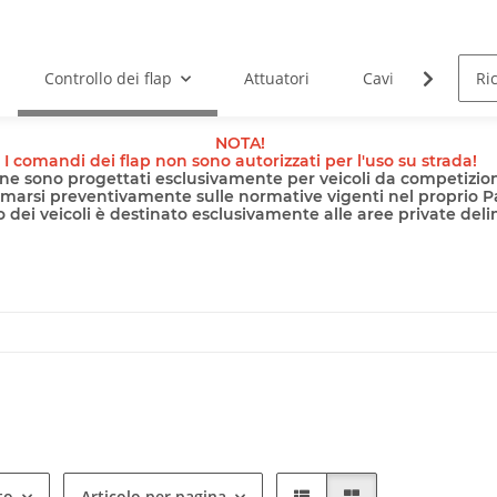
Controllo dei flap
Attuatori
Cavi
Pomp
NOTA!
I comandi dei flap non sono autorizzati per l'uso su strada!
nline sono progettati esclusivamente per veicoli da competizion
rmarsi preventivamente sulle normative vigenti nel proprio P
 dei veicoli è destinato esclusivamente alle aree private delimi
to
Articolo per pagina