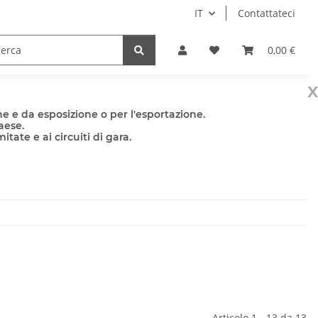
IT
Contattateci
e
Accessori
0,00 €
x
e e da esposizione o per l'esportazione.
aese.
tate e ai circuiti di gara.
Articolo 1 - 13 da 13