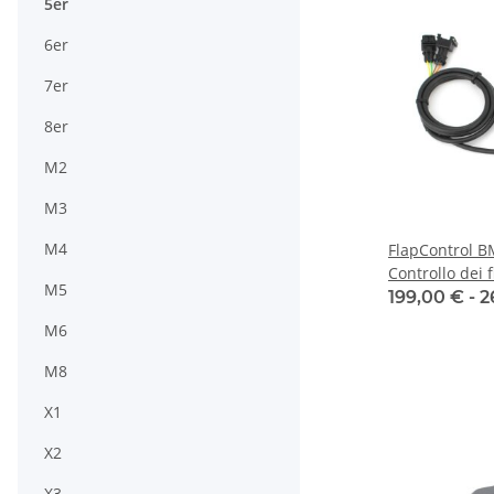
5er
6er
7er
8er
M2
M3
M4
FlapControl 
Controllo dei f
M5
199,00 € -
2
M6
M8
X1
X2
X3