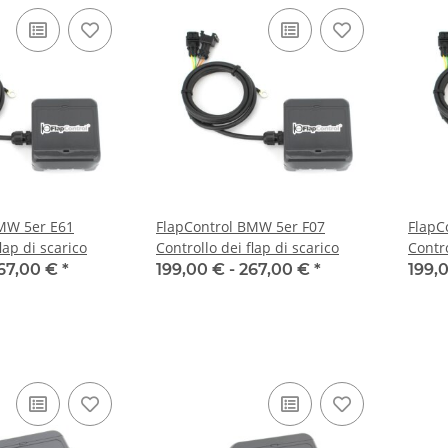
BMW 5er E61
FlapControl BMW 5er F07
FlapC
lap di scarico
Controllo dei flap di scarico
Contro
67,00 €
*
199,00 € -
267,00 €
*
199,