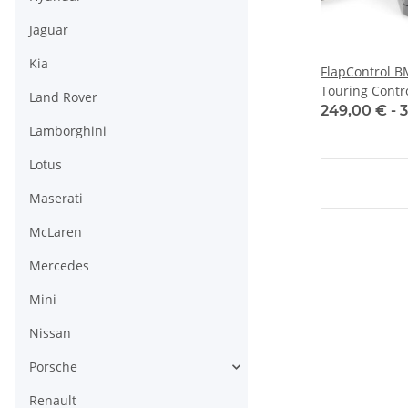
Jaguar
Kia
FlapControl 
Touring Contro
Land Rover
scarico
249,00 € -
3
Lamborghini
Lotus
Maserati
McLaren
Mercedes
Mini
Nissan
Porsche
Renault