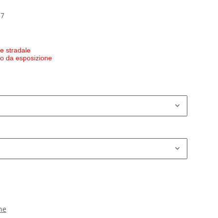
37
e stradale
 o da esposizione
ne