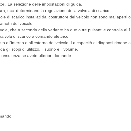
ori. La selezione delle impostazioni di guida,
tura, ecc. determinano la regolazione della valvola di scarico
alvole di scarico installati dal costruttore del veicolo non sono mai aper
ametri del veicolo.
alvole, che a seconda della variante ha due o tre pulsanti e controlla al
alvola di scarico a comando elettrico.
llato all'interno o all'esterno del veicolo. La capacità di diagnosi riman
gli scopi di utilizzo, il suono e il volume.
a consulenza se avete ulteriori domande.
omando.