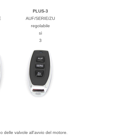
PLUS-3
E
AUF/SERIE/ZU
regolabile
sì
3
delle valvole all'avvio del motore.