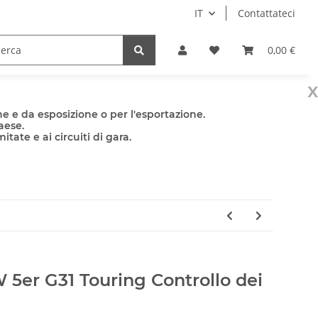
IT
Contattateci
e
Accessori
0,00 €
x
e e da esposizione o per l'esportazione.
aese.
tate e ai circuiti di gara.
5er G31 Touring Controllo dei