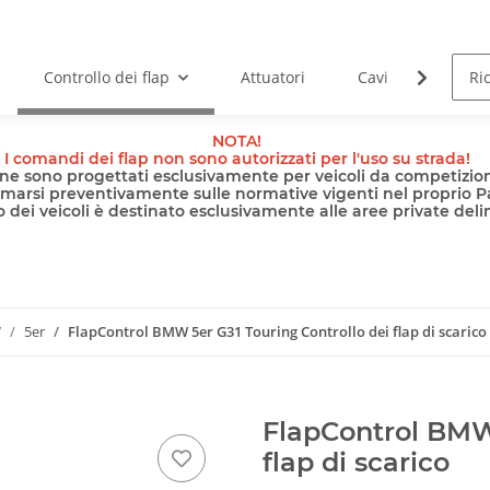
Controllo dei flap
Attuatori
Cavi
Pomp
NOTA!
I comandi dei flap non sono autorizzati per l'uso su strada!
nline sono progettati esclusivamente per veicoli da competizion
rmarsi preventivamente sulle normative vigenti nel proprio P
 dei veicoli è destinato esclusivamente alle aree private delimi
W
5er
FlapControl BMW 5er G31 Touring Controllo dei flap di scarico
FlapControl BMW 
flap di scarico