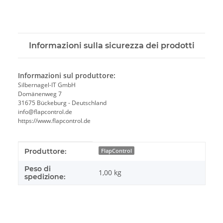
Informazioni sulla sicurezza dei prodotti
Informazioni sul produttore:
Silbernagel-IT GmbH
Domänenweg 7
31675 Bückeburg - Deutschland
info@flapcontrol.de
https://www.flapcontrol.de
#productDetails.itemInformation#
#productDetails.itemValue#
Produttore:
FlapControl
Peso di
1,00 kg
spedizione: