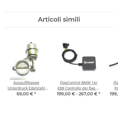
Articoli simili
Auspuffklappe
FlapControl BMW 1er
Fl
Unterdruck Edelstahl
E88 Controllo dei flap di
P
70mm 2,75"
scarico
Co
69,00 €
*
199,00 € -
267,00 €
*
199