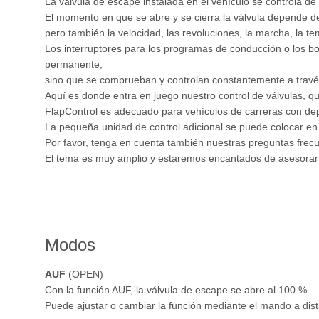
La válvula de escape instalada en el vehículo se controla de 
El momento en que se abre y se cierra la válvula depende de
pero también la velocidad, las revoluciones, la marcha, la te
Los interruptores para los programas de conducción o los bo
permanente,
sino que se comprueban y controlan constantemente a través
Aquí es donde entra en juego nuestro control de válvulas, qu
FlapControl es adecuado para vehículos de carreras con dep
La pequeña unidad de control adicional se puede colocar en el
Por favor, tenga en cuenta también nuestras preguntas frecu
El tema es muy amplio y estaremos encantados de asesorarle
Modos
AUF
(OPEN)
Con la función AUF, la válvula de escape se abre al 100 %.
Puede ajustar o cambiar la función mediante el mando a dist