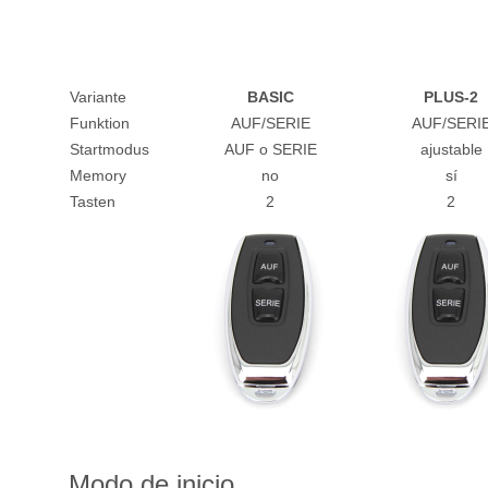
Variante
BASIC
PLUS-2
Funktion
AUF/SERIE
AUF/SERI
Startmodus
AUF o SERIE
ajustable
Memory
no
sí
Tasten
2
2
Modo de inicio