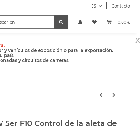
ES
Contacto
Bombas
Accesorios
0,00 €
x
ra.
 y vehículos de exposición o para la exportación.
u país.
nadas y circuitos de carreras.
5er F10 Control de la aleta de