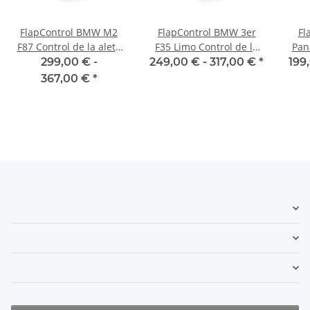
FlapControl BMW M2
FlapControl BMW 3er
Fl
F87 Control de la aleta
F35 Limo Control de la
Pan
de escape
aleta de escape
Con
299,00 € -
249,00 € -
317,00 €
*
199
367,00 €
*