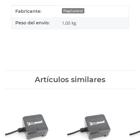
#productDetails.itemInformation#
#productDetails.itemValue#
Fabricante:
FlapControl
Peso del envío:
1,00 kg
Artículos similares