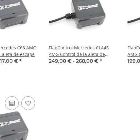
Mercedes C63 AMG
FlapControl Mercedes CLA45
FlapC
a aleta de escape
AMG Control de la aleta de
AMG C
escape
escap
17,00 €
*
249,00 € -
268,00 €
*
199,