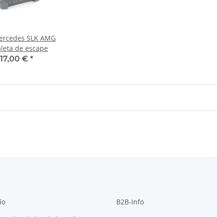
Mercedes SLK AMG
aleta de escape
17,00 €
*
ío
B2B-Info