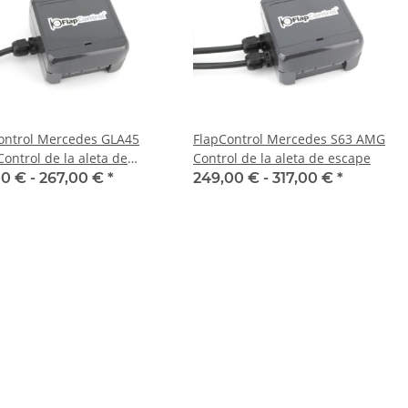
ontrol Mercedes GLA45
FlapControl Mercedes S63 AMG
ontrol de la aleta de
Control de la aleta de escape
e
00 € -
267,00 €
*
249,00 € -
317,00 €
*