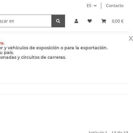
ES
Contacto
Bombas
Accesorios
0,00 €
x
ra.
 y vehículos de exposición o para la exportación.
u país.
nadas y circuitos de carreras.
Artículo 1 - 13 de 13