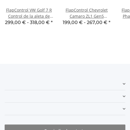
FlapControl VW Golf 7 R
FlapControl Chevrolet
Flap
Control de la aleta de
Camaro ZL1 Gen5
Pha
escape
Control de la aleta de
299,00 € -
318,00 €
*
199,00 € -
267,00 €
*
escape