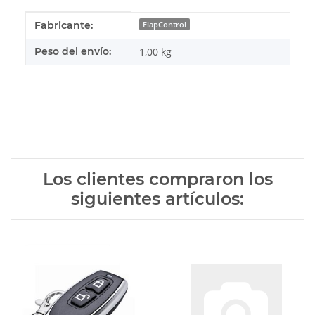
#productDetails.itemInformation#
#productDetails.itemValue#
Fabricante:
FlapControl
Peso del envío:
1,00 kg
Los clientes compraron los
siguientes artículos: