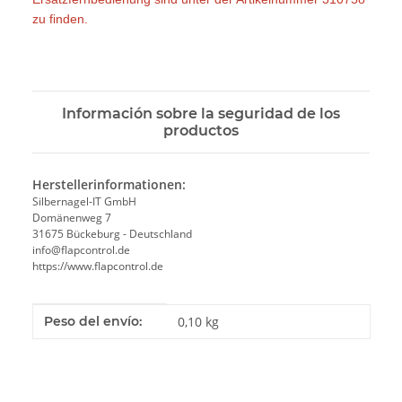
zu finden.
Información sobre la seguridad de los
productos
Herstellerinformationen:
Silbernagel-IT GmbH
Domänenweg 7
31675 Bückeburg - Deutschland
info@flapcontrol.de
https://www.flapcontrol.de
#productDetails.itemInformation#
#productDetails.itemValue#
Peso del envío:
0,10 kg