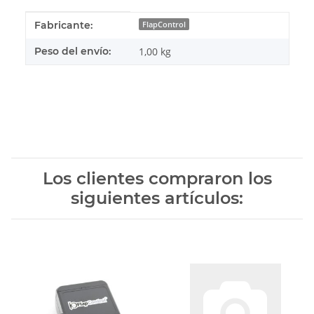
#productDetails.itemInformation#
#productDetails.itemValue#
Fabricante:
FlapControl
Peso del envío:
1,00 kg
Los clientes compraron los
siguientes artículos: