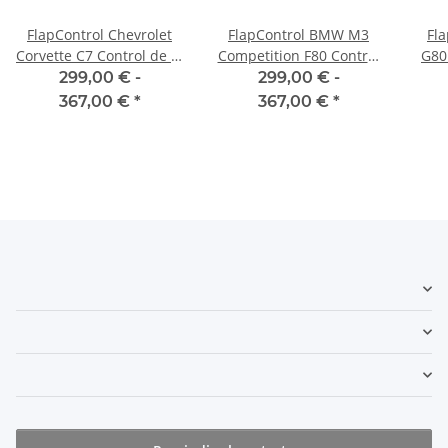
FlapControl Chevrolet
FlapControl BMW M3
Fl
Corvette C7 Control de la
Competition F80 Control
G80 
aleta de escape
de la aleta de escape
299,00 € -
299,00 € -
367,00 €
*
367,00 €
*