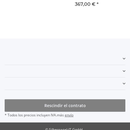
escape
escape
367,00 €
*
Rescindir el contrato
* Todos los precios incluyen IVA.más
envío
© Silbernagel-IT GmbH