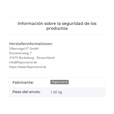
Información sobre la seguridad de los
productos
Herstellerinformationen:
Silbernagel-IT GmbH
Domänenweg 7
31675 Bückeburg - Deutschland
info@flapcontrol.de
https://www.flapcontrol.de
#productDetails.itemInformation#
#productDetails.itemValue#
Fabricante:
FlapControl
Peso del envío:
1,00 kg