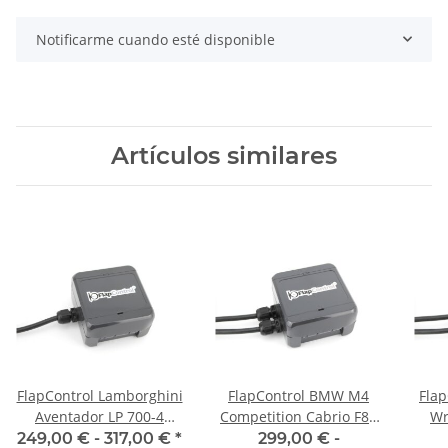
Notificarme cuando esté disponible
Artículos similares
FlapControl Lamborghini
FlapControl BMW M4
Flap
Aventador LP 700-4
Competition Cabrio F83
Wr
Control de la aleta de
Control de la aleta de
249,00 € -
317,00 €
*
299,00 € -