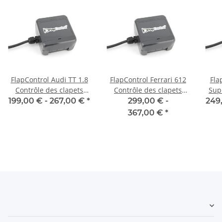
FlapControl Audi TT 1.8
FlapControl Ferrari 612
Fla
Contrôle des clapets
Contrôle des clapets
Sup
d'échappement
d'échappement
cla
199,00 € -
267,00 €
*
299,00 € -
249
367,00 €
*