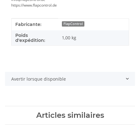
https://www.flapcontrol.de
#productDetails.itemInformation#
#productDetails.itemValue#
Fabricante:
FlapControl
Poids
1,00 kg
d'expédition:
Avertir lorsque disponible
Articles similaires