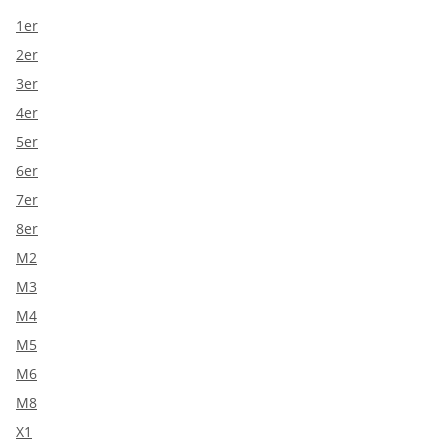
1er
2er
3er
4er
5er
6er
7er
8er
M2
M3
M4
M5
M6
M8
X1