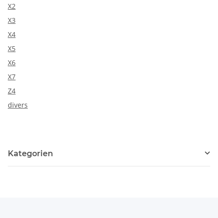
X2
X3
X4
X5
X6
X7
Z4
divers
Kategorien