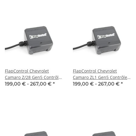
FlapControl Chevrolet
FlapControl Chevrolet
Camaro Z/28 Gen5 Contrôle
Camaro ZL1 Gen5 Contrôle
des clapets d'échappement
des clapets d'échappement
199,00 € -
267,00 €
*
199,00 € -
267,00 €
*