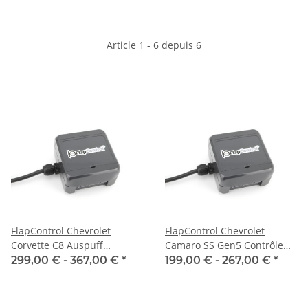
Article 1 - 6 depuis 6
FlapControl Chevrolet
FlapControl Chevrolet
Corvette C8 Auspuff
Camaro SS Gen5 Contrôle
Klappensteuerung
des clapets d'échappement
299,00 € -
367,00 €
*
199,00 € -
267,00 €
*