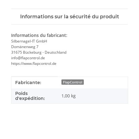
Informations sur la sécurité du produit
Informations du fabricant:
Silbernagel-IT GmbH
Domänenweg 7
31675 Bückeburg - Deutschland
info@flapcontrol.de
https://www.flapcontrol.de
#productDetails.itemInformation#
#productDetails.itemValue#
Fabricante:
FlapControl
Poids
1,00 kg
d'expédition: