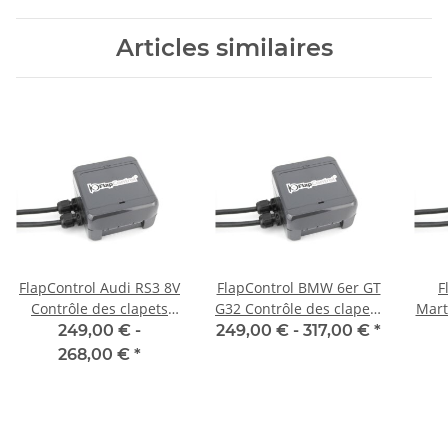
Articles similaires
FlapControl Audi RS3 8V
FlapControl BMW 6er GT
F
Contrôle des clapets
G32 Contrôle des clapets
Mart
d'échappement
d'échappement
249,00 € -
249,00 € -
317,00 €
*
268,00 €
*