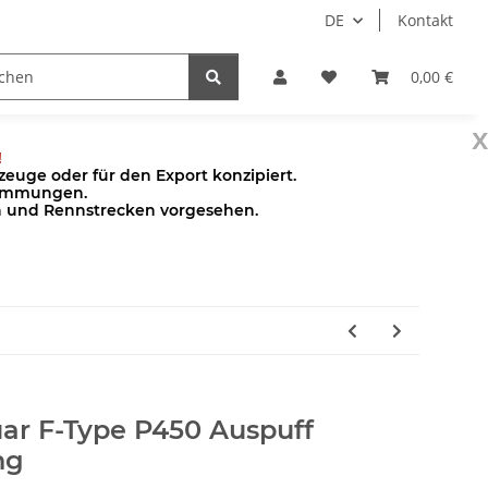
DE
Kontakt
Pumpen
Zubehör
0,00 €
x
!
euge oder für den Export konzipiert.
stimmungen.
en und Rennstrecken vorgesehen.
uar F-Type P450 Auspuff
ng