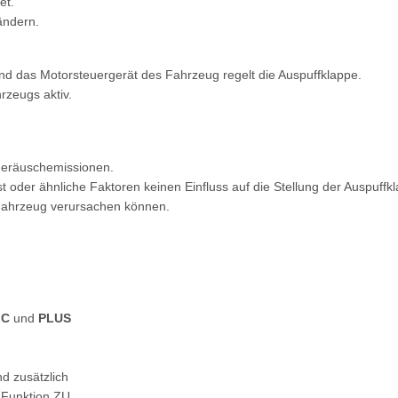
et.
ändern.
nd das Motorsteuergerät des Fahrzeug regelt die Auspuffklappe.
rzeugs aktiv.
 Geräuschemissionen.
oder ähnliche Faktoren keinen Einfluss auf die Stellung der Auspuffk
 Fahrzeug verursachen können.
IC
und
PLUS
d zusätzlich
 Funktion ZU.