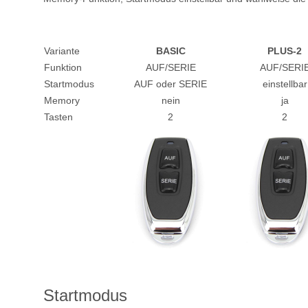
Variante
BASIC
PLUS-2
Funktion
AUF/SERIE
AUF/SERI
Startmodus
AUF oder SERIE
einstellbar
Memory
nein
ja
Tasten
2
2
Startmodus