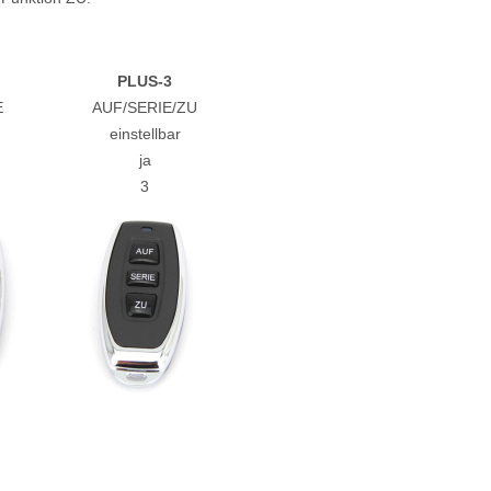
PLUS-3
E
AUF/SERIE/ZU
einstellbar
ja
3