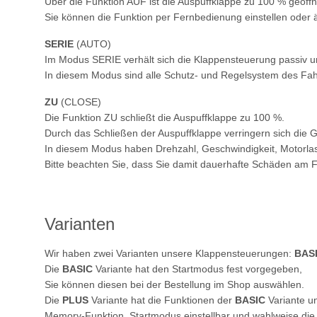
Über die Funktion AUF ist die Auspuffklappe zu 100 % geöffn
Sie können die Funktion per Fernbedienung einstellen oder 
SERIE
(AUTO)
Im Modus SERIE verhält sich die Klappensteuerung passiv u
In diesem Modus sind alle Schutz- und Regelsystem des Fah
ZU
(CLOSE)
Die Funktion ZU schließt die Auspuffklappe zu 100 %.
Durch das Schließen der Auspuffklappe verringern sich die
In diesem Modus haben Drehzahl, Geschwindigkeit, Motorlast 
Bitte beachten Sie, dass Sie damit dauerhafte Schäden am
Varianten
Wir haben zwei Varianten unsere Klappensteuerungen:
BAS
Die
BASIC
Variante hat den Startmodus fest vorgegeben,
Sie können diesen bei der Bestellung im Shop auswählen.
Die
PLUS
Variante hat die Funktionen der
BASIC
Variante un
Memory-Funktion, Startmodus einstellbar und wahlweise die