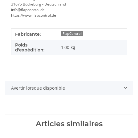
31675 Bückeburg - Deutschland
info@flapcontrol.de
https://www.flapcontrol.de
#productDetails.itemInformation#
#productDetails.itemValue#
Fabricante:
FlapControl
Poids
1,00 kg
d'expédition:
Avertir lorsque disponible
Articles similaires