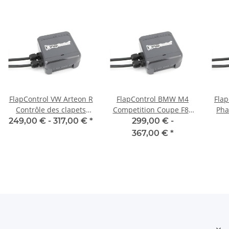
FlapControl VW Arteon R
FlapControl BMW M4
Flap
Contrôle des clapets
Competition Coupe F82
Pha
d'échappement
Contrôle des clapets
cla
249,00 € -
317,00 €
*
299,00 € -
d'échappement
367,00 €
*