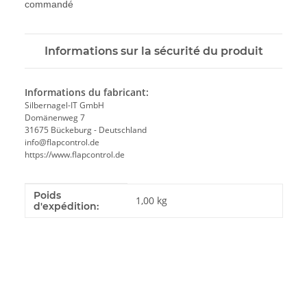
commandé
Informations sur la sécurité du produit
Informations du fabricant:
Silbernagel-IT GmbH
Domänenweg 7
31675 Bückeburg - Deutschland
info@flapcontrol.de
https://www.flapcontrol.de
Poids
#productDetails.itemInformation#
#productDetails.itemValue#
1,00 kg
d'expédition: