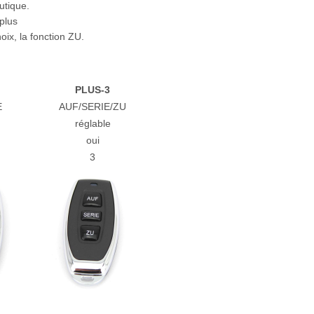
utique.
 plus
ix, la fonction ZU.
PLUS-3
E
AUF/SERIE/ZU
réglable
oui
3