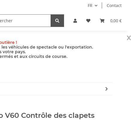
FR
Contact
le
Pompes
Accessoires
0,00 €
x
utière !
es véhicules de spectacle ou l'exportation.
s votre pays.
ermés et aux circuits de course.
o V60 Contrôle des clapets