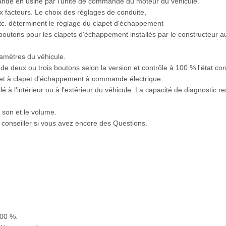
andé en usine par l'unité de commande du moteur du véhicule.
 facteurs. Le choix des réglages de conduite,
 etc. déterminent le réglage du clapet d'échappement
utons pour les clapets d'échappement installés par le constructeur a
amètres du véhicule.
de deux ou trois boutons selon la version et contrôle à 100 % l'état co
 et à clapet d'échappement à commande électrique.
é à l'intérieur ou à l'extérieur du véhicule. La capacité de diagnostic
e son et le volume.
s conseiller si vous avez encore des Questions.
100 %.