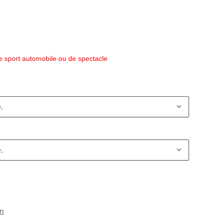
e
e sport automobile ou de spectacle
.
.
on