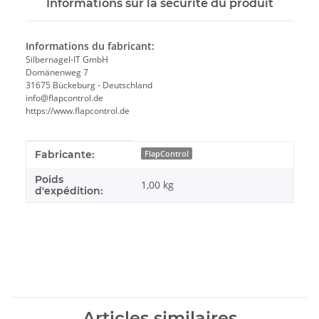
Informations sur la sécurité du produit
Informations du fabricant:
Silbernagel-IT GmbH
Domänenweg 7
31675 Bückeburg - Deutschland
info@flapcontrol.de
https://www.flapcontrol.de
#productDetails.itemInformation#
#productDetails.itemValue#
Fabricante:
FlapControl
Poids
1,00 kg
d'expédition:
Articles similaires