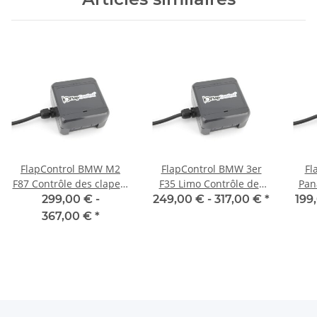
FlapControl BMW M2
FlapControl BMW 3er
Fl
F87 Contrôle des clapets
F35 Limo Contrôle des
Pan
d'échappement
clapets d'échappement
Co
299,00 € -
249,00 € -
317,00 €
*
199
367,00 €
*