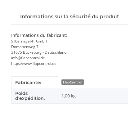
Informations sur la sécurité du produit
Informations du fabricant:
Silbernagel-IT GmbH
Domänenweg 7
31675 Bückeburg - Deutschland
info@flapcontrol.de
https://www.flapcontrol.de
#productDetails.itemInformation#
#productDetails.itemValue#
Fabricante:
FlapControl
Poids
1,00 kg
d'expédition: