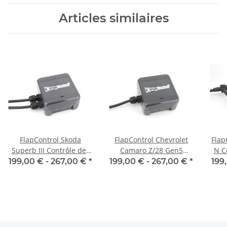
Articles similaires
FlapControl Skoda
FlapControl Chevrolet
Flap
Superb III Contrôle des
Camaro Z/28 Gen5
N C
clapets d'échappement
Contrôle des clapets
199,00 € -
267,00 €
*
199,00 € -
267,00 €
*
199
d'échappement