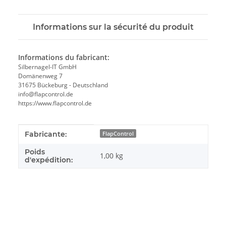
Informations sur la sécurité du produit
Informations du fabricant:
Silbernagel-IT GmbH
Domänenweg 7
31675 Bückeburg - Deutschland
info@flapcontrol.de
https://www.flapcontrol.de
#productDetails.itemInformation#
#productDetails.itemValue#
Fabricante:
FlapControl
Poids
1,00 kg
d'expédition: