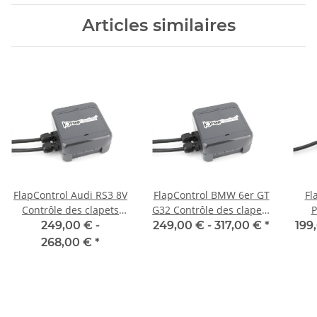
Articles similaires
FlapControl Audi RS3 8V
FlapControl BMW 6er GT
Fl
Contrôle des clapets
G32 Contrôle des clapets
P
d'échappement
d'échappement
Co
249,00 € -
249,00 € -
317,00 €
*
199
268,00 €
*