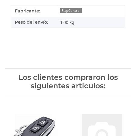
#productDetails.itemInformation#
#productDetails.itemValue#
Fabricante:
FlapControl
Peso del envío:
1,00 kg
Los clientes compraron los
siguientes artículos: