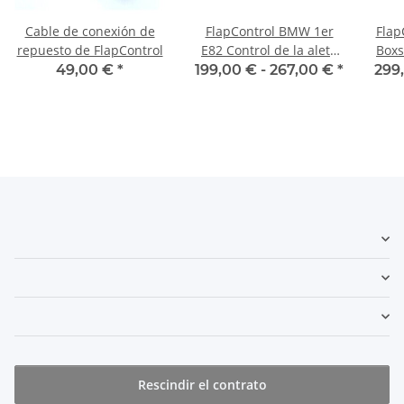
Cable de conexión de
FlapControl BMW 1er
Flap
repuesto de FlapControl
E82 Control de la aleta
Boxs
de escape
de 
49,00 €
*
199,00 € -
267,00 €
*
299
Rescindir el contrato