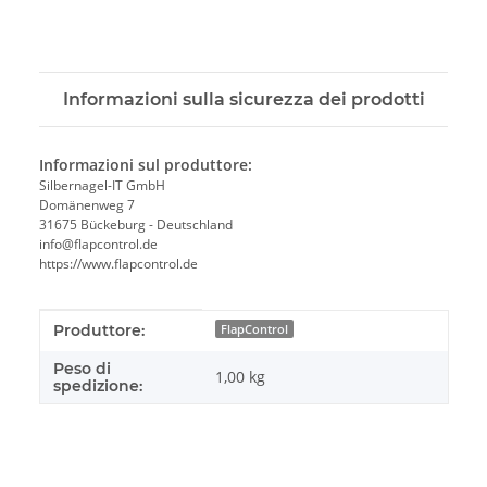
Informazioni sulla sicurezza dei prodotti
Informazioni sul produttore:
Silbernagel-IT GmbH
Domänenweg 7
31675 Bückeburg - Deutschland
info@flapcontrol.de
https://www.flapcontrol.de
#productDetails.itemInformation#
#productDetails.itemValue#
Produttore:
FlapControl
Peso di
1,00 kg
spedizione: