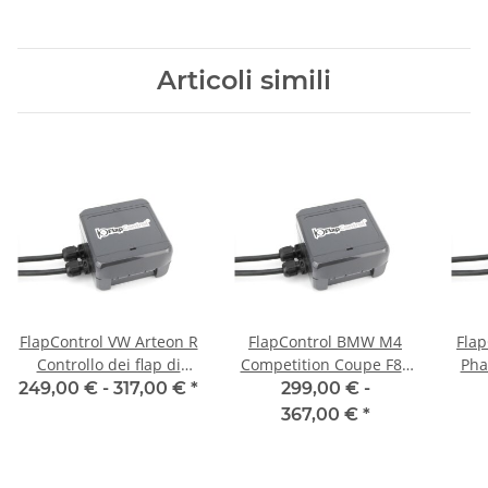
Articoli simili
FlapControl VW Arteon R
FlapControl BMW M4
Flap
Controllo dei flap di
Competition Coupe F82
Pha
scarico
Controllo dei flap di
249,00 € -
317,00 €
*
299,00 € -
scarico
367,00 €
*