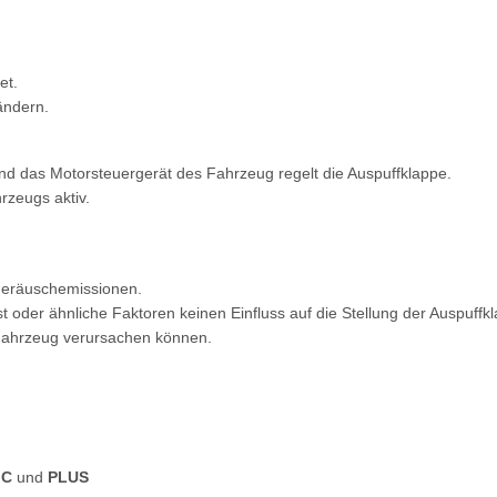
et.
ändern.
nd das Motorsteuergerät des Fahrzeug regelt die Auspuffklappe.
rzeugs aktiv.
 Geräuschemissionen.
oder ähnliche Faktoren keinen Einfluss auf die Stellung der Auspuffk
 Fahrzeug verursachen können.
IC
und
PLUS