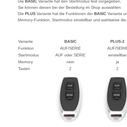
Die
BASIC
Variante hat den Startmodus fest vorgegeben,
Sie können diesen bei der Bestellung im Shop auswählen.
Die
PLUS
Variante hat die Funktionen der
BASIC
Variante un
Memory-Funktion, Startmodus einstellbar und wahlweise die
Variante
BASIC
PLUS-2
Funktion
AUF/SERIE
AUF/SERI
Startmodus
AUF oder SERIE
einstellbar
Memory
nein
ja
Tasten
2
2