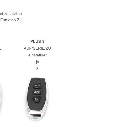
d zusätzlich
 Funktion ZU.
PLUS-3
E
AUF/SERIE/ZU
einstellbar
ja
3