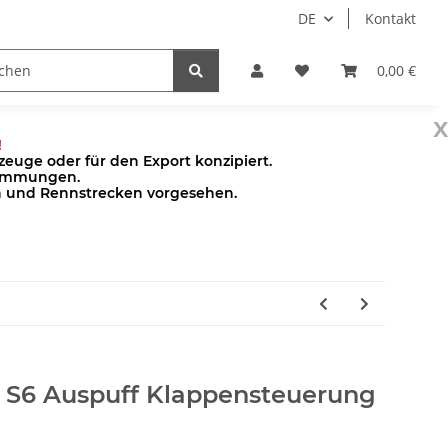
DE
Kontakt
Pumpen
Zubehör
0,00 €
x
!
euge oder für den Export konzipiert.
stimmungen.
en und Rennstrecken vorgesehen.
i S6 Auspuff Klappensteuerung