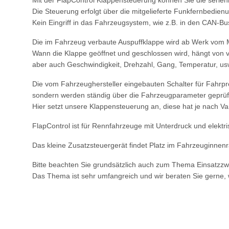
Mit der FlapControl Klappensteuerung können Sie die serie
Die Steuerung erfolgt über die mitgelieferte Funkfernbedien
Kein Eingriff in das Fahrzeugsystem, wie z.B. in den CAN-Bus
Die im Fahrzeug verbaute Auspuffklappe wird ab Werk vom 
Wann die Klappe geöffnet und geschlossen wird, hängt von v
aber auch Geschwindigkeit, Drehzahl, Gang, Temperatur, us
Die vom Fahrzeughersteller eingebauten Schalter für Fahrp
sondern werden ständig über die Fahrzeugparameter geprüft
Hier setzt unsere Klappensteuerung an, diese hat je nach Va
FlapControl ist für Rennfahrzeuge mit Unterdruck und elektr
Das kleine Zusatzsteuergerät findet Platz im Fahrzeuginnenra
Bitte beachten Sie grundsätzlich auch zum Thema Einsatzz
Das Thema ist sehr umfangreich und wir beraten Sie gerne,