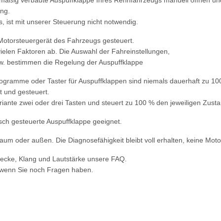
nmäßig verbaute Auspuffklappe Ihres Rennfahrzeugs manuell öffnen un
ung.
, ist mit unserer Steuerung nicht notwendig.
Motorsteuergerät des Fahrzeugs gesteuert.
ielen Faktoren ab. Die Auswahl der Fahreinstellungen,
w. bestimmen die Regelung der Auspuffklappe
rogramme oder Taster für Auspuffklappen sind niemals dauerhaft zu 10
 und gesteuert.
riante zwei oder drei Tasten und steuert zu 100 % den jeweiligen Zusta
isch gesteuerte Auspuffklappe geeignet.
um oder außen. Die Diagnosefähigkeit bleibt voll erhalten, keine Motor
wecke, Klang und Lautstärke unsere FAQ.
 wenn Sie noch Fragen haben.