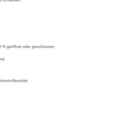
d schließen.
0 % geöffnet oder geschlossen,
nd.
kontrollleuchte.