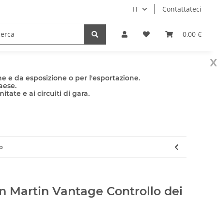
IT
Contattateci
e
Accessori
0,00 €
x
e e da esposizione o per l'esportazione.
aese.
tate e ai circuiti di gara.
o
n Martin Vantage Controllo dei