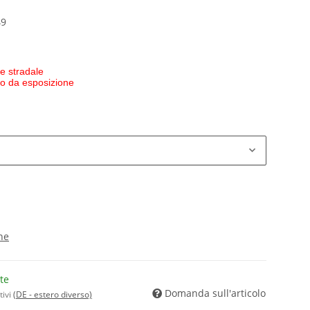
49
e stradale
 o da esposizione
ne
te
Domanda sull'articolo
tivi
(DE - estero diverso)