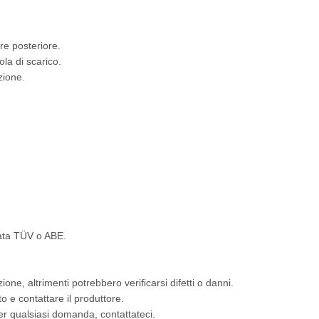
re posteriore.
ola di scarico.
zione.
icata TÜV o ABE.
ione, altrimenti potrebbero verificarsi difetti o danni.
to e contattare il produttore.
. Per qualsiasi domanda, contattateci.