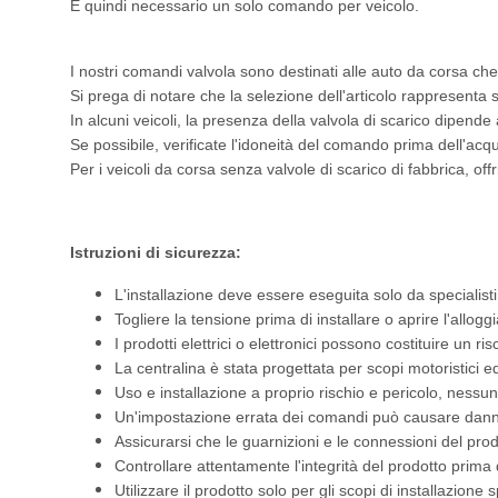
È quindi necessario un solo comando per veicolo.
I nostri comandi valvola sono destinati alle auto da corsa che 
Si prega di notare che la selezione dell'articolo rappresenta 
In alcuni veicoli, la presenza della valvola di scarico dipend
Se possibile, verificate l'idoneità del comando prima dell'ac
Per i veicoli da corsa senza valvole di scarico di fabbrica, o
Istruzioni di sicurezza:
L'installazione deve essere eseguita solo da specialisti
Togliere la tensione prima di installare o aprire l'allog
I prodotti elettrici o elettronici possono costituire un ri
La centralina è stata progettata per scopi motoristici e
Uso e installazione a proprio rischio e pericolo, nessu
Un'impostazione errata dei comandi può causare danni a
Assicurarsi che le guarnizioni e le connessioni del prodo
Controllare attentamente l'integrità del prodotto prima de
Utilizzare il prodotto solo per gli scopi di installazione 