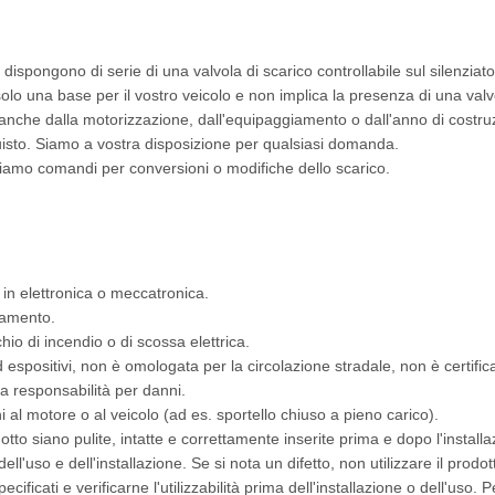
dispongono di serie di una valvola di scarico controllabile sul silenziato
solo una base per il vostro veicolo e non implica la presenza di una valv
e anche dalla motorizzazione, dall'equipaggiamento o dall'anno di costru
quisto. Siamo a vostra disposizione per qualsiasi domanda.
ffriamo comandi per conversioni o modifiche dello scarico.
 in elettronica o meccatronica.
giamento.
schio di incendio o di scossa elettrica.
d espositivi, non è omologata per la circolazione stradale, non è certif
na responsabilità per danni.
l motore o al veicolo (ad es. sportello chiuso a pieno carico).
tto siano pulite, intatte e correttamente inserite prima e dopo l'installaz
ll'uso e dell'installazione. Se si nota un difetto, non utilizzare il prodot
specificati e verificarne l'utilizzabilità prima dell'installazione o dell'uso