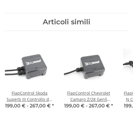
Articoli simili
FlapControl Skoda
FlapControl Chevrolet
Flap
Superb III Controllo dei
Camaro Z/28 Gen5
N C
flap di scarico
Controllo dei flap di
199,00 € -
267,00 €
*
199,00 € -
267,00 €
*
199
scarico