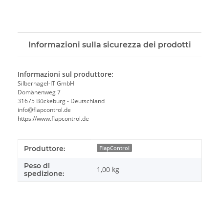
Informazioni sulla sicurezza dei prodotti
Informazioni sul produttore:
Silbernagel-IT GmbH
Domänenweg 7
31675 Bückeburg - Deutschland
info@flapcontrol.de
https://www.flapcontrol.de
#productDetails.itemInformation#
#productDetails.itemValue#
Produttore:
FlapControl
Peso di
1,00 kg
spedizione: