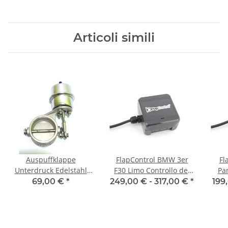
Articoli simili
Auspuffklappe
FlapControl BMW 3er
Fl
Unterdruck Edelstahl
F30 Limo Controllo dei
Pa
70mm 2,75"
flap di scarico
Co
69,00 €
*
249,00 € -
317,00 €
*
199