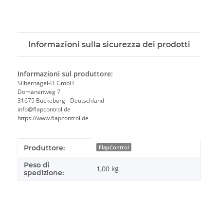
Informazioni sulla sicurezza dei prodotti
Informazioni sul produttore:
Silbernagel-IT GmbH
Domänenweg 7
31675 Bückeburg - Deutschland
info@flapcontrol.de
https://www.flapcontrol.de
#productDetails.itemInformation#
#productDetails.itemValue#
Produttore:
FlapControl
Peso di
1,00 kg
spedizione: