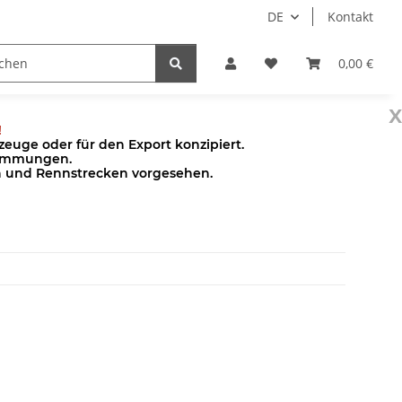
DE
Kontakt
Pumpen
Zubehör
0,00 €
x
!
euge oder für den Export konzipiert.
stimmungen.
en und Rennstrecken vorgesehen.