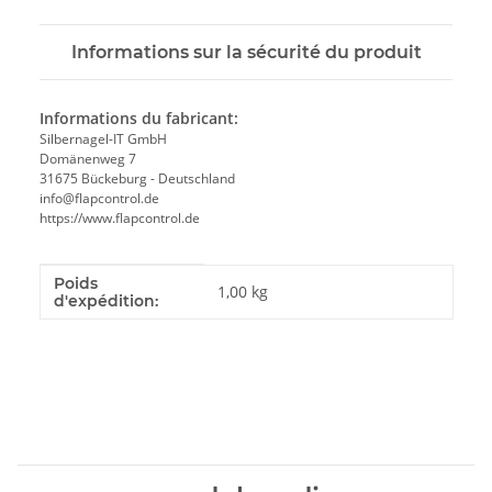
Informations sur la sécurité du produit
Informations du fabricant:
Silbernagel-IT GmbH
Domänenweg 7
31675 Bückeburg - Deutschland
info@flapcontrol.de
https://www.flapcontrol.de
Poids
#productDetails.itemInformation#
#productDetails.itemValue#
1,00 kg
d'expédition: