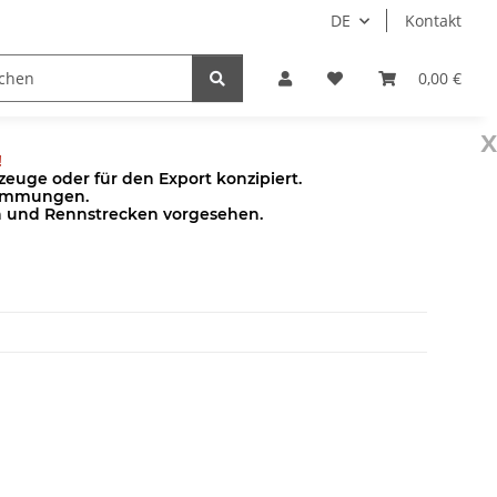
DE
Kontakt
Pumpen
Zubehör
0,00 €
x
!
euge oder für den Export konzipiert.
stimmungen.
en und Rennstrecken vorgesehen.