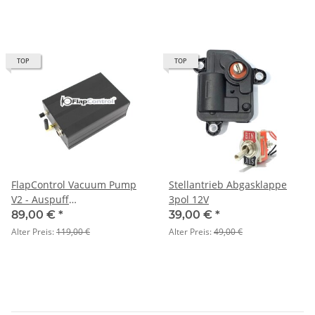
TOP
TOP
FlapControl Vacuum Pump
Stellantrieb Abgasklappe
V2 - Auspuff
3pol 12V
Unterdruckpumpe 12V für
89,00 €
*
39,00 €
*
Auspuffklappen
Alter Preis:
119,00 €
Alter Preis:
49,00 €