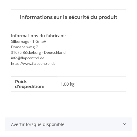
Informations sur la sécurité du produit
Informations du fabricant:
Silbernagel-IT GmbH
Domänenweg 7
31675 Bückeburg - Deutschland
info@flapcontrol.de
https://www.flapcontrol.de
Poids
#productDetails.itemInformation#
#productDetails.itemValue#
1,00 kg
d'expédition:
Avertir lorsque disponible