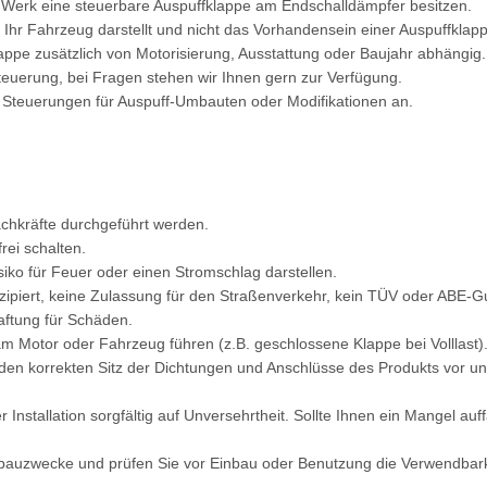
 Werk eine steuerbare Auspuffklappe am Endschalldämpfer besitzen.
ür Ihr Fahrzeug darstellt und nicht das Vorhandensein einer Auspuffklap
appe zusätzlich von Motorisierung, Ausstattung oder Baujahr abhängig.
teuerung, bei Fragen stehen wir Ihnen gern zur Verfügung.
 Steuerungen für Auspuff-Umbauten oder Modifikationen an.
achkräfte durchgeführt werden.
rei schalten.
siko für Feuer oder einen Stromschlag darstellen.
ipiert, keine Zulassung für den Straßenverkehr, kein TÜV oder ABE-G
aftung für Schäden.
 Motor oder Fahrzeug führen (z.B. geschlossene Klappe bei Volllast)
d den korrekten Sitz der Dichtungen und Anschlüsse des Produkts vor 
stallation sorgfältig auf Unversehrtheit. Sollte Ihnen ein Mangel auff
nbauzwecke und prüfen Sie vor Einbau oder Benutzung die Verwendbarkei