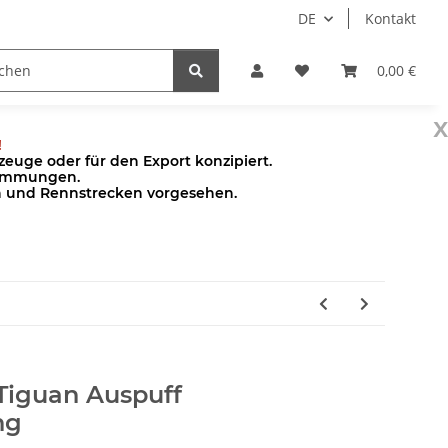
DE
Kontakt
Pumpen
Zubehör
0,00 €
x
!
euge oder für den Export konzipiert.
stimmungen.
en und Rennstrecken vorgesehen.
Tiguan Auspuff
ng