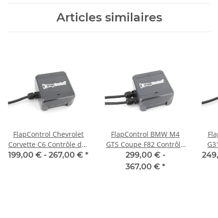
Articles similaires
FlapControl Chevrolet
FlapControl BMW M4
Fl
Corvette C6 Contrôle des
GTS Coupe F82 Contrôle
G31
clapets d'échappement
des clapets
199,00 € -
267,00 €
*
299,00 € -
249
d'échappement
367,00 €
*