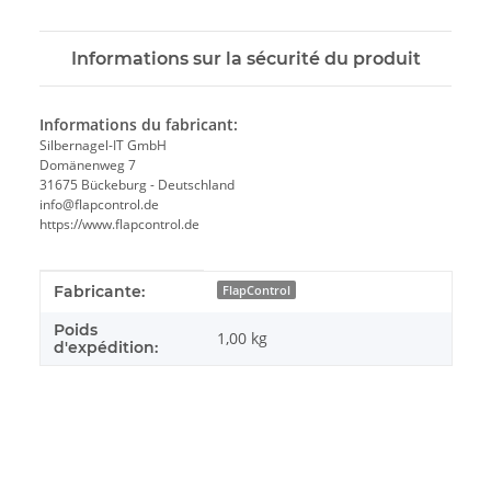
Informations sur la sécurité du produit
Informations du fabricant:
Silbernagel-IT GmbH
Domänenweg 7
31675 Bückeburg - Deutschland
info@flapcontrol.de
https://www.flapcontrol.de
#productDetails.itemInformation#
#productDetails.itemValue#
Fabricante:
FlapControl
Poids
1,00 kg
d'expédition: