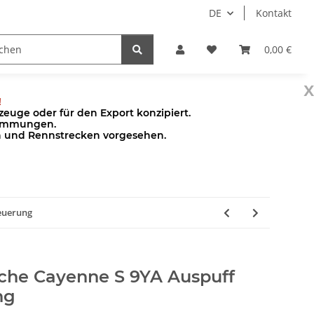
DE
Kontakt
Pumpen
Zubehör
0,00 €
x
!
euge oder für den Export konzipiert.
stimmungen.
en und Rennstrecken vorgesehen.
euerung
sche Cayenne S 9YA Auspuff
ng