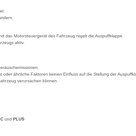
et.
ändern.
nd das Motorsteuergerät des Fahrzeug regelt die Auspuffklappe.
rzeugs aktiv.
 Geräuschemissionen.
oder ähnliche Faktoren keinen Einfluss auf die Stellung der Auspuffk
 Fahrzeug verursachen können.
IC
und
PLUS