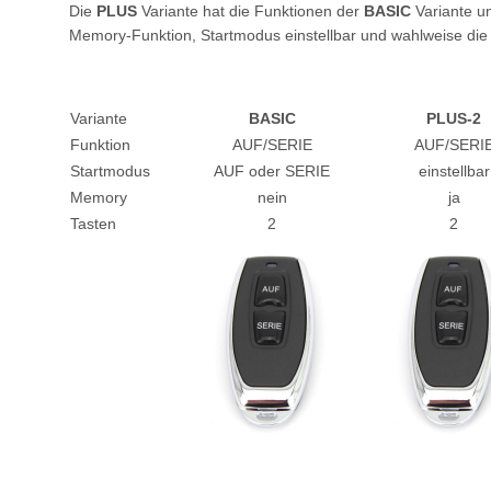
Die
PLUS
Variante hat die Funktionen der
BASIC
Variante un
Memory-Funktion, Startmodus einstellbar und wahlweise die
Variante
BASIC
PLUS-2
Funktion
AUF/SERIE
AUF/SERI
Startmodus
AUF oder SERIE
einstellbar
Memory
nein
ja
Tasten
2
2