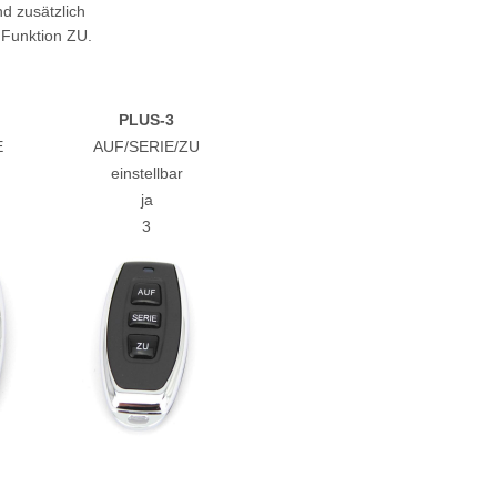
d zusätzlich
 Funktion ZU.
PLUS-3
E
AUF/SERIE/ZU
einstellbar
ja
3