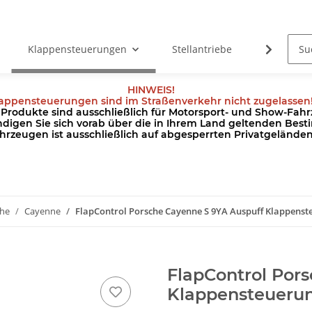
Klappensteuerungen
Stellantriebe
Kabel
HINWEIS!
appensteuerungen sind im Straßenverkehr nicht zugelassen
odukte sind ausschließlich für Motorsport- und Show-Fahrz
ndigen Sie sich vorab über die in Ihrem Land geltenden Be
hrzeugen ist ausschließlich auf abgesperrten Privatgeländ
che
Cayenne
FlapControl Porsche Cayenne S 9YA Auspuff Klappenst
FlapControl Por
Klappensteueru