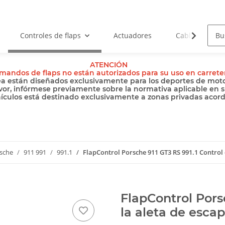
Controles de flaps
Actuadores
Cables
ATENCIÓN
mandos de flaps no están autorizados para su uso en carrete
ea están diseñados exclusivamente para los deportes de motor
vor, infórmese previamente sobre la normativa aplicable en s
hículos está destinado exclusivamente a zonas privadas acordo
sche
911 991
991.1
FlapControl Porsche 911 GT3 RS 991.1 Control 
FlapControl Pors
la aleta de esca