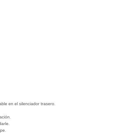
le en el silenciador trasero.
ación.
arle.
ape.