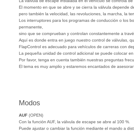
La válvula de escape instalada en el vehículo se controla de 
El momento en que se abre y se cierra la válvula depende de
pero también la velocidad, las revoluciones, la marcha, la te
Los interruptores para los programas de conducción o los bo
permanente,
sino que se comprueban y controlan constantemente a través
Aquí es donde entra en juego nuestro control de válvulas, qu
FlapControl es adecuado para vehículos de carreras con dep
La pequeña unidad de control adicional se puede colocar en el
Por favor, tenga en cuenta también nuestras preguntas frecu
El tema es muy amplio y estaremos encantados de asesorarle
Modos
AUF
(OPEN)
Con la función AUF, la válvula de escape se abre al 100 %.
Puede ajustar o cambiar la función mediante el mando a dist