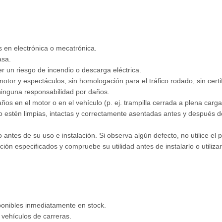
as en electrónica o mecatrónica.
asa.
r un riesgo de incendio o descarga eléctrica.
otor y espectáculos, sin homologación para el tráfico rodado, sin cert
ninguna responsabilidad por daños.
s en el motor o en el vehículo (p. ej. trampilla cerrada a plena carga
 estén limpias, intactas y correctamente asentadas antes y después de 
ntes de su uso e instalación. Si observa algún defecto, no utilice el
ación especificados y compruebe su utilidad antes de instalarlo o utiliz
sponibles inmediatamente en stock.
 vehículos de carreras.