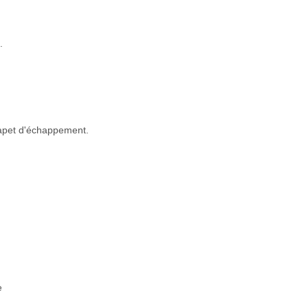
.
clapet d'échappement.
e