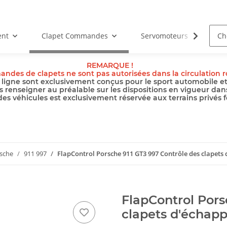
ent
Clapet Commandes
Servomoteurs
Câb
REMARQUE !
ndes de clapets ne sont pas autorisées dans la circulation ro
ligne sont exclusivement conçus pour le sport automobile et l
s renseigner au préalable sur les dispositions en vigueur dan
 des véhicules est exclusivement réservée aux terrains privés f
sche
911 997
FlapControl Porsche 911 GT3 997 Contrôle des clapet
FlapControl Pors
clapets d'échap