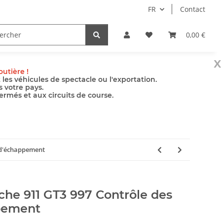
FR
Contact
le
Pompes
Accessoires
0,00 €
x
utière !
es véhicules de spectacle ou l'exportation.
s votre pays.
ermés et aux circuits de course.
s d'échappement
che 911 GT3 997 Contrôle des
pement