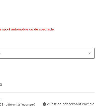
e
e sport automobile ou de spectacle
.
on
t
question concernant l'article
DE - différent à l'étranger)