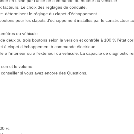
andé en usine par l'unité de commande du moteur du véhicule.
 facteurs. Le choix des réglages de conduite,
 etc. déterminent le réglage du clapet d'échappement
utons pour les clapets d'échappement installés par le constructeur a
amètres du véhicule.
de deux ou trois boutons selon la version et contrôle à 100 % l'état co
 et à clapet d'échappement à commande électrique.
é à l'intérieur ou à l'extérieur du véhicule. La capacité de diagnostic
e son et le volume.
s conseiller si vous avez encore des Questions.
100 %.