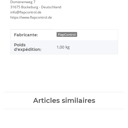
Domänenweg 7
31675 Bückeburg - Deutschland
info@flapcontrol.de
https://www.flapcontrol.de
#productDetails.itemInformation#
#productDetails.itemValue#
Fabricante:
FlapControl
Poids
1,00 kg
d'expédition:
Articles similaires