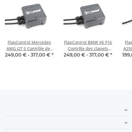
FlapControl Mercedes
FlapControl BMW X6 F16
Fla
AMG GT S Contrôle des
Contrôle des clapets
A25
clapets d'échappement
d'échappement
cla
249,00 € -
317,00 €
*
249,00 € -
317,00 €
*
199