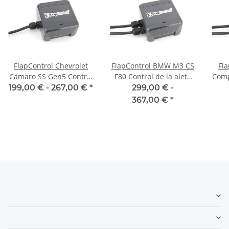
FlapControl Chevrolet
FlapControl BMW M3 CS
Fl
Camaro SS Gen5 Control
F80 Control de la aleta
Comp
de la aleta de escape
de escape
de 
199,00 € -
267,00 €
*
299,00 € -
367,00 €
*