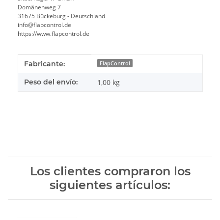
Domänenweg 7
31675 Bückeburg - Deutschland
info@flapcontrol.de
https://www.flapcontrol.de
#productDetails.itemInformation#
#productDetails.itemValue#
Fabricante:
FlapControl
Peso del envío:
1,00 kg
Los clientes compraron los
siguientes artículos: