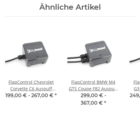
Ähnliche Artikel
FlapControl Chevrolet
FlapControl BMW M4
Fl
Corvette C6 Auspuff
GTS Coupe F82 Auspuff
G3
Klappensteuerung
Klappensteuerung
K
199,00 € -
267,00 €
*
299,00 € -
249
367,00 €
*