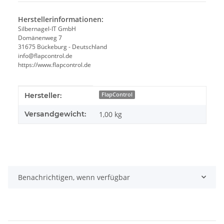
Herstellerinformationen:
Silbernagel-IT GmbH
Domänenweg 7
31675 Bückeburg - Deutschland
info@flapcontrol.de
https://www.flapcontrol.de
Produkteigenschaft
Wert
Hersteller:
FlapControl
Versandgewicht:
1,00 kg
Benachrichtigen, wenn verfügbar