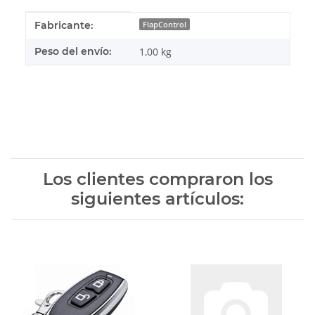
#productDetails.itemInformation#
#productDetails.itemValue#
Fabricante:
FlapControl
Peso del envío:
1,00 kg
Los clientes compraron los
siguientes artículos: