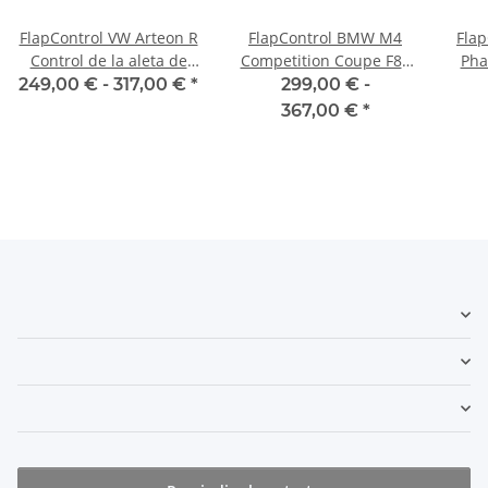
FlapControl VW Arteon R
FlapControl BMW M4
Flap
Control de la aleta de
Competition Coupe F82
Pha
escape
Control de la aleta de
249,00 € -
317,00 €
*
299,00 € -
escape
367,00 €
*