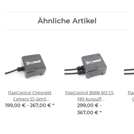
Ähnliche Artikel
FlapControl Chevrolet
FlapControl BMW M3 CS
Fl
Camaro SS Gen5
F80 Auspuff
Auspuff
Klappensteuerung
199,00 € -
267,00 €
*
299,00 € -
Klappensteuerung
K
367,00 €
*