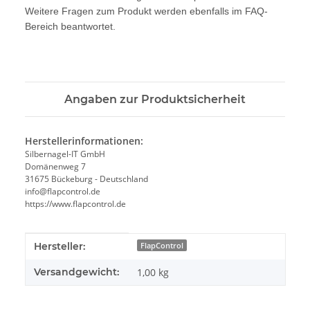
Weitere Fragen zum Produkt werden ebenfalls im FAQ-
Bereich beantwortet.
Angaben zur Produktsicherheit
Herstellerinformationen:
Silbernagel-IT GmbH
Domänenweg 7
31675 Bückeburg - Deutschland
info@flapcontrol.de
https://www.flapcontrol.de
Produkteigenschaft
Wert
Hersteller:
FlapControl
Versandgewicht:
1,00 kg