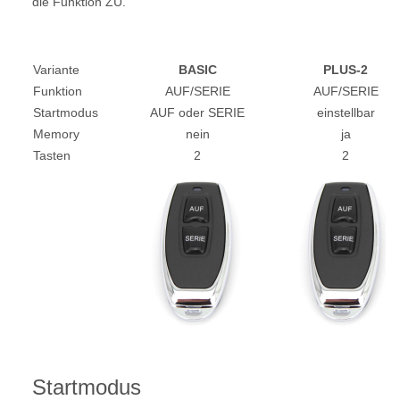
die Funktion ZU.
Variante
BASIC
PLUS-2
Funktion
AUF/SERIE
AUF/SERIE
Startmodus
AUF oder SERIE
einstellbar
Memory
nein
ja
Tasten
2
2
Startmodus