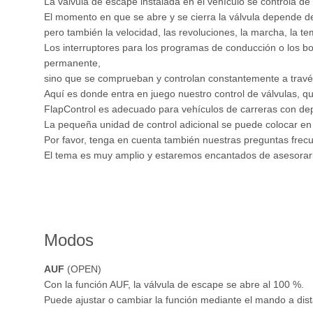
La válvula de escape instalada en el vehículo se controla de 
El momento en que se abre y se cierra la válvula depende de
pero también la velocidad, las revoluciones, la marcha, la te
Los interruptores para los programas de conducción o los bo
permanente,
sino que se comprueban y controlan constantemente a través
Aquí es donde entra en juego nuestro control de válvulas, qu
FlapControl es adecuado para vehículos de carreras con dep
La pequeña unidad de control adicional se puede colocar en el
Por favor, tenga en cuenta también nuestras preguntas frecu
El tema es muy amplio y estaremos encantados de asesorarle
Modos
AUF
(OPEN)
Con la función AUF, la válvula de escape se abre al 100 %.
Puede ajustar o cambiar la función mediante el mando a dist