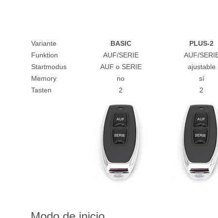
Variante
BASIC
PLUS-2
Funktion
AUF/SERIE
AUF/SERI
Startmodus
AUF o SERIE
ajustable
Memory
no
sí
Tasten
2
2
Modo de inicio