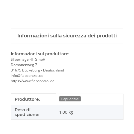
Informazioni sulla sicurezza dei prodotti
Informazioni sul produttore:
Silbernagel-IT GmbH
Domänenweg 7
31675 Bückeburg - Deutschland
info@flapcontrol.de
https://www.flapcontrol.de
#productDetails.itemInformation#
#productDetails.itemValue#
Produttore:
FlapControl
Peso di
1,00 kg
spedizione: