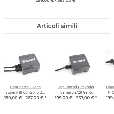
dei flap di scarico
299,00 € -
367,00 €
*
Articoli simili
FlapControl Skoda
FlapControl Chevrolet
Flap
Superb III Controllo dei
Camaro Z/28 Gen5
N C
flap di scarico
Controllo dei flap di
199,00 € -
267,00 €
*
199,00 € -
267,00 €
*
199
scarico